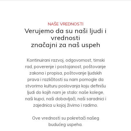
NAŠE VREDNOSTI
Verujemo da su naši ljudi i
vrednosti
značajni za naš uspeh
Kontinuirani razvoj, odgovornost, timski
rad, poverenje i postojanost, poštovanje
zakona i propisa, poštovanje ljudskih
prava i različitosti su nam pomogle da
stvorimo kulturu poslovanja koju definišu
ljudi do kojih nam je stalo: naše kolege,
naši kupci, naši dobavljači, naši saradnici i
zajednica u kojoj živimo i radimo.
Ove vrednosti su pokretači našeg
budućeg uspeha.