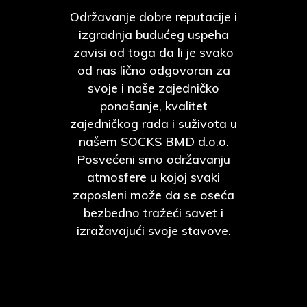
Održavanje dobre reputacije i
izgradnja budućeg uspeha
zavisi od toga da li je svako
od nas lično odgovoran za
svoje i naše zajedničko
ponašanje, kvalitet
zajedničkog rada i suživota u
našem SOCKS BMD d.o.o.
Posvećeni smo održavanju
atmosfere u kojoj svaki
zaposleni može da se oseća
bezbedno tražeći savet i
izražavajući svoje stavove.