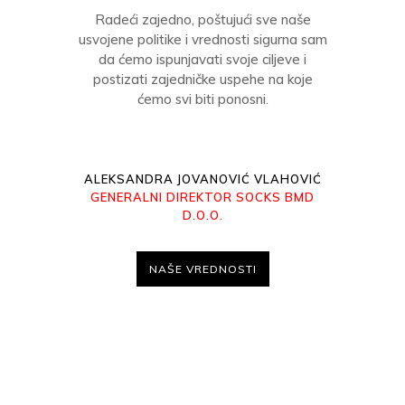
Radeći zajedno, poštujući sve naše
usvojene politike i vrednosti sigurna sam
da ćemo ispunjavati svoje ciljeve i
postizati zajedničke uspehe na koje
ćemo svi biti ponosni.
ALEKSANDRA JOVANOVIĆ VLAHOVIĆ
GENERALNI DIREKTOR SOCKS BMD
D.O.O.
NAŠE VREDNOSTI