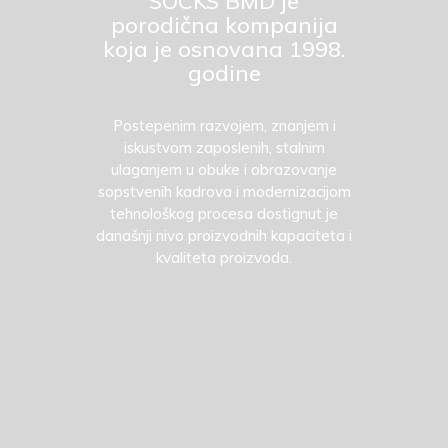
SOCKS BMD je
porodična kompanija
koja je osnovana 1998.
godine
Postepenim razvojem, znanjem i
iskustvom zaposlenih, stalnim
ulaganjem u obuke i obrazovanje
sopstvenih kadrova i modernizacijom
tehnološkog procesa dostignut je
današnji nivo proizvodnih kapaciteta i
kvaliteta proizvoda.