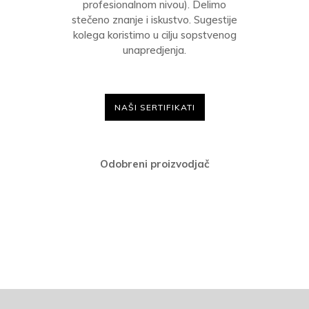
profesionalnom nivou). Delimo
stečeno znanje i iskustvo. Sugestije
kolega koristimo u cilju sopstvenog
unapredjenja.
NAŠI SERTIFIKATI
Odobreni proizvodjač